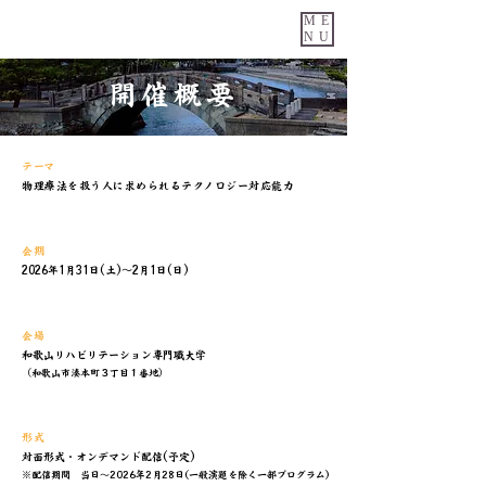
ME
NU
開催概要
​テーマ
物理療法を扱う人に求められるテクノロジー対応能力
​会期
2026年1月31日(土)～2月1日(日)
会場
和歌山リハビリテーション専門職大学
（和歌山市湊本町３丁目１番地）
形式
対面形式・オンデマンド配信(予定)
※配信期間 当日～2026年2月28日(一般演題を除く一部プログラム)