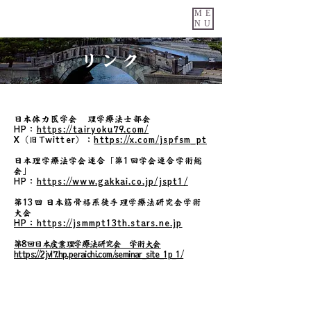
ME
NU
リンク
日本体力医学会 理学療法士部会
HP：
https://tairyoku79.com/
X（旧Twitter）：
https://x.com/jspfsm_pt
日本理学療法学会連合「第1回学会連合学術総
会」
HP：
https://www.gakkai.co.jp/jspt1/
第13回 日本筋骨格系徒手理学療法研究会学術
大会
HP：https://jsmmpt13th.stars.ne.jp
第8回日本産業理学療法研究会 学術大会
https://2jvl7.hp.peraichi.com/seminar_site_1p_1/