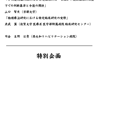
下での判断基準と今後の期待」
山口 智史（京都大学）
「物理療法研究における特定臨床研究の実際」
光武 翼（佐賀大学 医療系 医学部附属病院 臨床研究センター）
​司会 生野 公貴（西大和リハビリテーション病院）​​​​
特別企画
1月31日（土）17：00～18：00
日本物理療法学会学術委員会企画
テーマ「物理療法関連用語の標準化にむけた用語集作成事業」
​シンポジスト：
「物理療法用語集作成の方法と現状報告」
植村 弥希子（関西福祉科学大学保健医療学部リハビリテーショ
ン学科）
「物理療法用語を整理する必要性」
生野 公貴（西大和リハビリテーション病院）
「他学会での用語集作成状況」
中村 潤二（西大和リハビリテーション病院）