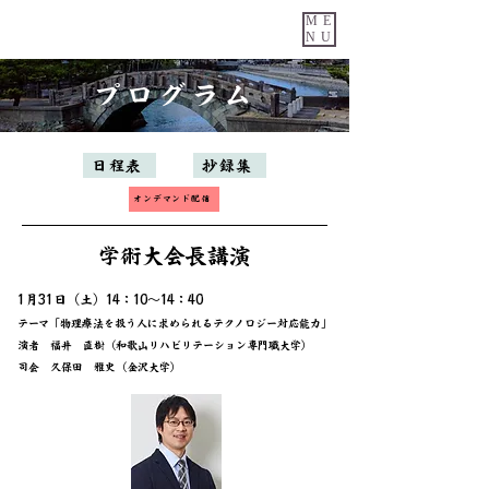
ME
NU
プログラム
日程表
抄録集
オンデマンド配信
学術大会長講演
1月31日（土）14：10～14：40
テーマ「物理療法を扱う人に求められるテクノロジー対応能力」
​演者 福井 直樹（和歌山リハビリテーション専門職大学）
​司会 久保田 雅史（金沢大学）