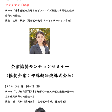
オンデマンド配信
テーマ
「確率共振を応用したピンクノイズ刺激の有効性と臨床
応用の可能性」
​演者 山縣 桃子（関⻄医科大学 リハビリテーション学部）
​企業協賛ランチョンセミナー
（協賛企業：伊藤超短波株式会社）
2月1日（日）12：30～13：30
テーマ「しびれ同調TENSを紐解く―介入手順と最新知見から
みる臨床効果の可能性－」
​演者 西 祐樹（長崎大学 生命医科学域 保健学系）