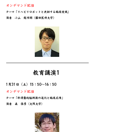
オンデマンド配信
テーマ
「リハビリロボットと共創する臨床実践」
​演者 小山 総市朗（藤田医科大学）
教育講演1
1月31日（土）15：50～16：50
オンデマンド配信
テーマ
「⾮侵襲的脳刺激の進化と臨床応⽤」
​演者 森 信彦（大阪大学）